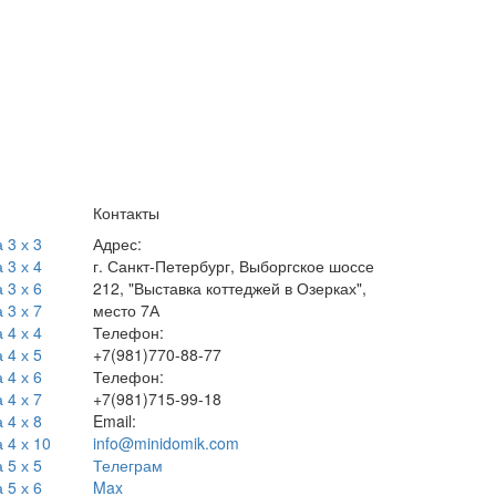
Контакты
 3 х 3
Адрес:
 3 х 4
г. Санкт-Петербург, Выборгское шоссе
 3 х 6
212, "Выставка коттеджей в Озерках",
 3 х 7
место 7А
 4 х 4
Телефон:
 4 х 5
+7(981)770-88-77
 4 х 6
Телефон:
 4 х 7
+7(981)715-99-18
 4 х 8
Email:
 4 х 10
info@minidomik.com
 5 х 5
Телеграм
 5 х 6
Max