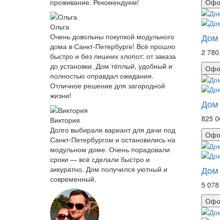
проживание. Рекомендуем!
Офо
Ольга
Дом 
Очень довольны покупкой модульного
дома в Санкт-Петербурге! Всё прошло
2 780
быстро и без лишних хлопот: от заказа
до установки. Дом тёплый, удобный и
Офо
полностью оправдал ожидания.
Отличное решение для загородной
жизни!
Дом 
825 0
Виктория
Долго выбирали вариант для дачи под
Офо
Санкт-Петербургом и остановились на
модульном доме. Очень порадовали
сроки — всё сделали быстро и
Дом 
аккуратно. Дом получился уютный и
современный.
5 078
Офо